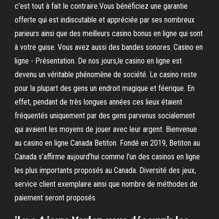
c’est tout à fait le contraire.Vous bénéficiez une garantie
offerte qui est indiscutable et appréciée par ses nombreux
parieurs ainsi que des meilleurs casino bonus en ligne qui sont
à votre guise. Vous avez aussi des bandes sonores. Casino en
ligne - Présentation. De nos jours,le casino en ligne est
devenu un véritable phénomène de société. Le casino reste
pour la plupart des gens un endroit magique et féerique. En
effet, pendant de très longues années ces lieux étaient
fréquentés uniquement par des gens parvenus socialement
qui avaient les moyens de jouer avec leur argent. Bienvenue
au casino en ligne Canada Betiton. Fondé en 2019, Betiton au
Canada s’affirme aujourd’hui comme l’un des casinos en ligne
les plus importants proposés au Canada. Diversité des jeux,
service client exemplaire ainsi que nombre de méthodes de
paiement seront proposés.