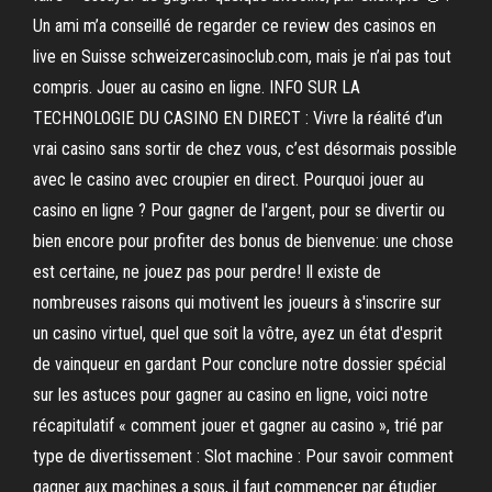
Un ami m’a conseillé de regarder ce review des casinos en
live en Suisse schweizercasinoclub.com, mais je n’ai pas tout
compris. Jouer au casino en ligne. INFO SUR LA
TECHNOLOGIE DU CASINO EN DIRECT : Vivre la réalité d’un
vrai casino sans sortir de chez vous, c’est désormais possible
avec le casino avec croupier en direct. Pourquoi jouer au
casino en ligne ? Pour gagner de l'argent, pour se divertir ou
bien encore pour profiter des bonus de bienvenue: une chose
est certaine, ne jouez pas pour perdre! Il existe de
nombreuses raisons qui motivent les joueurs à s'inscrire sur
un casino virtuel, quel que soit la vôtre, ayez un état d'esprit
de vainqueur en gardant Pour conclure notre dossier spécial
sur les astuces pour gagner au casino en ligne, voici notre
récapitulatif « comment jouer et gagner au casino », trié par
type de divertissement : Slot machine : Pour savoir comment
gagner aux machines a sous, il faut commencer par étudier