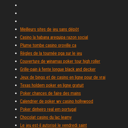
Meilleurs sites de jeu sans dépôt
Casino la habana arequipa razon social
Plume tombe casino oroville ca
Règles de la tournée pga sur le jeu
Couverture de winamax poker tour high roller
Grille-pain à fente longue black and decker
Jeux de bingo et de casino en ligne pour de vrai
Texas holdem poker en ligne gratuit
Poker chances de faire des mains
Calendrier de poker wv casino hollywood
Poker dinheiro real em portugal
Chocolat casino du lac leamy
Le jeu est-il autorisé le vendredi saint