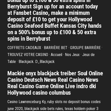
bonus up to £100 & 50 extra spins in
Berryburst Sign up for an account today
at Fansbet Casino, make a minimum
deposit of £10 to get your Hollywood
Casino Seafood Buffet Kansas City hands
on a 500% bonus up to £100 & 50 extra
spins in Berryburst
COFFRETS CADEAUX · BARRIÈRE BET · GROUPE BARRIÈRE ·
TROUVEZ VOTRE CASINO · Accueil · Nos Jeux · Jeux de
Table · Blackjack. D_Blackjack
Mackie onyx blackjack treiber Soul Online
Casino Deutsch News Real Casino News
Real Casino Game Online Live indro dki
Hollywood casino columbus
Casino Lawrenceburg Ky, ruby slots no deposit bonus codes
june 2020, blackjack side bets rules, texas holdem poker 3