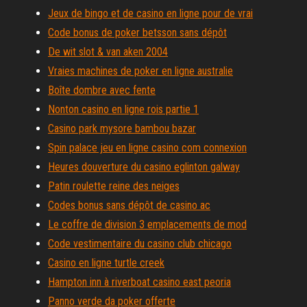
Jeux de bingo et de casino en ligne pour de vrai
Code bonus de poker betsson sans dépôt
De wit slot & van aken 2004
Vraies machines de poker en ligne australie
Boîte dombre avec fente
Nonton casino en ligne rois partie 1
Casino park mysore bambou bazar
Spin palace jeu en ligne casino com connexion
Heures douverture du casino eglinton galway
Patin roulette reine des neiges
Codes bonus sans dépôt de casino ac
Le coffre de division 3 emplacements de mod
Code vestimentaire du casino club chicago
Casino en ligne turtle creek
Hampton inn à riverboat casino east peoria
Panno verde da poker offerte