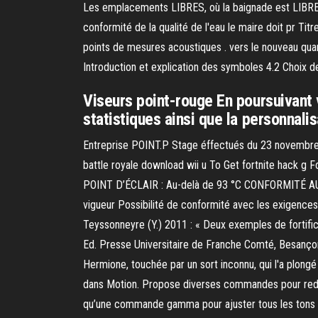
Les emplacements LIBRES, où la baignade est LIBRE, a
conformité de la qualité de l'eau le maire doit pr Ti
points de mesures acoustiques . vers le nouveau quart
Introduction et explication des symboles 4.2 Choix 
Viseurs point-rouge En poursuivant v
statistiques ainsi que la personnalis
Entreprise POINT.P Stage éffectués du 23 novembre
battle royale download wii u To Get fortnite hack g 
POINT D’ÉCLAIR : Au-delà de 93 °C CONFORMITÉ AUX
vigueur Possibilité de conformité avec les exigences
Teyssonneyre (Y.) 2011 : « Deux exemples de fortific
Ed. Presse Universitaire de Franche Comté, Besançon,
Hermione, touchée par un sort inconnu, qui l'a plong
dans Motion. Propose diverses commandes pour redéfinir
qu’une commande gamma pour ajuster tous les tons 