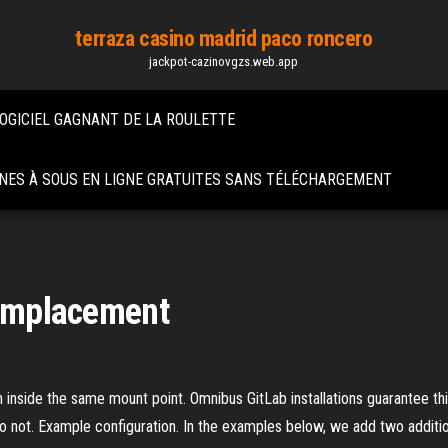
terraza casino madrid paco roncero
jackpot-cazinovgzs.web.app
OGICIEL GAGNANT DE LA ROULETTE
NES À SOUS EN LIGNE GRATUITES SANS TÉLÉCHARGEMENT
 emplacement
n inside the same mount point. Omnibus GitLab installations guarantee thi
 do not. Example configuration. In the examples below, we add two addit