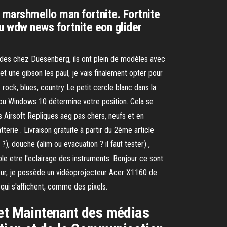
 marshmello man fortnite. Fortnite
ku wdw news fortnite eon glider
egardes chez Duesenberg, ils ont plein de modèles avec
et une gibson les paul, je vais finalement opter pour
 rock, blues, country Le petit cercle blanc dans la
 ou Windows 10 détermine votre position. Cela se
s Airsoft Repliques aeg pas chers, neufs et en
rie . Livraison gratuite à partir du 2ème article
), douche (alim ou evacuation ? il faut tester) ,
emble etre l'eclairage des instruments. Bonjour ce sont
jour, je possède un vidéoprojecteur Acer X1160 de
 qui s'affichent, comme des pixels.
ci et Maintenant des médias