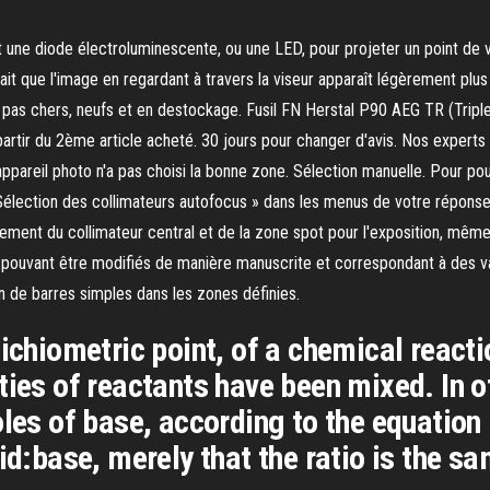
nt une diode électroluminescente, ou une LED, pour projeter un point de vis
i fait que l'image en regardant à travers la viseur apparaît légèrement p
 pas chers, neufs et en destockage. Fusil FN Herstal P90 AEG TR (Tripl
 partir du 2ème article acheté. 30 jours pour changer d'avis. Nos experts s
 L'appareil photo n'a pas choisi la bonne zone. Sélection manuelle. Pour 
Sélection des collimateurs autofocus » dans les menus de votre réponse à
ment du collimateur central et de la zone spot pour l'exposition, même si 
ses pouvant être modifiés de manière manuscrite et correspondant à des
on de barres simples dans les zones définies.
ichiometric point, of a chemical reactio
ties of reactants have been mixed. In o
les of base, according to the equation 
id:base, merely that the ratio is the sa