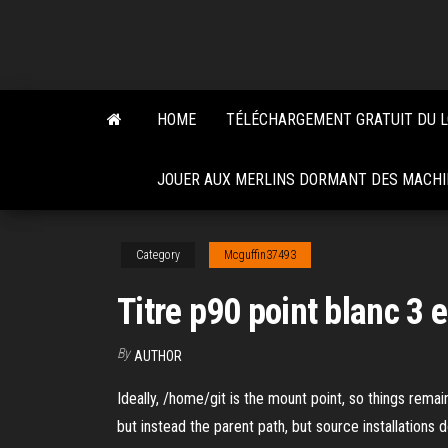
Skip
to
the
content
HOME
TÉLÉCHARGEMENT GRATUIT DU L
JOUER AUX MERLINS DORMANT DES MACHI
Category
Mcguffin37493
Titre p90 point blanc 3
By
AUTHOR
Ideally, /home/git is the mount point, so things remai
but instead the parent path, but source installations