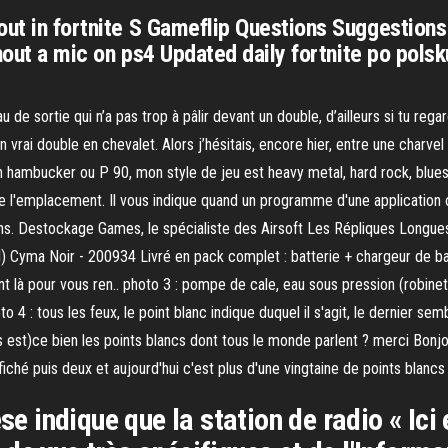
out in fortnite S Gameflip Questions Suggestions
ithout a mic on ps4 Updated daily fortnite po pols
u de sortie qui n’a pas trop à pâlir devant un double, d’ailleurs si tu r
rai double en chevalet. Alors j’hésitais, encore hier, entre une charvel 
sion hambucker ou P 90, mon style de jeu est heavy metal, hard rock, blues
de l'emplacement. Il vous indique quand un programme d'une application
tions. Destockage Games, le spécialiste des Airsoft Les Répliques Longue
 Cyma Noir - 200934 Livré en pack complet : batterie + chargeur de batte
 là pour vous ren.. photo 3 : pompe de cale, eau sous pression (robinet ?
to 4 : tous les feux, le point blanc indique duquel il s'agit, le dernier s
 est)ce bien les points blancs dont tous le monde parlent ? merci Bon
fiché puis deux et aujourd'hui c'est plus d'une vingtaine de points blancs
èse indique que la station de radio « I