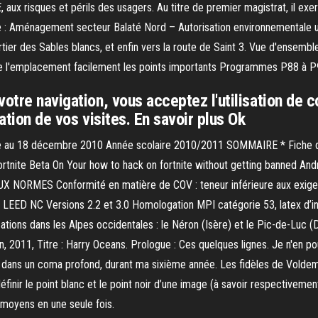
ux risques et périls des usagers. Au titre de premier magistrat, il exe
tre : Aménagement secteur Balaté Nord – Autorisation environnementale un
ier des Sables blancs, et enfin vers la route de Saint 3. Vue d'ensemble 
de l'emplacement facilement les points importants Programmes P88 à P9
otre navigation, vous acceptez l'utilisation de c
ation de vos visites. En savoir plus Ok
 au 18 décembre 2010 Année scolaire 2010/2011 SOMMAIRE * Fiche d’i
Fortnite Beta On Your how to hack on fortnite without getting banned An
 NORMES Conformité en matière de COV : teneur inférieure aux exigen
 LEED NC Versions 2.2 et 3.0 Homologation MPI catégorie 53, latex d’inté
ations dans les Alpes occidentales : le Néron (Isère) et le Pic-de-Luc (
 2011, Titre : Harry Oceans. Prologue : Ces quelques lignes. Je n'en pou
é dans un coma profond, durant ma sixième année. Les fidèles de Voldemor
 le point blanc et le point noir d’une image (à savoir respectivement le 
moyens en une seule fois.