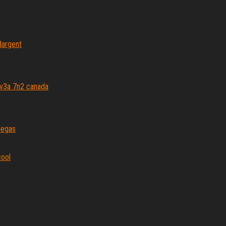
 dargent
 v3a 7n2 canada
vegas
cool