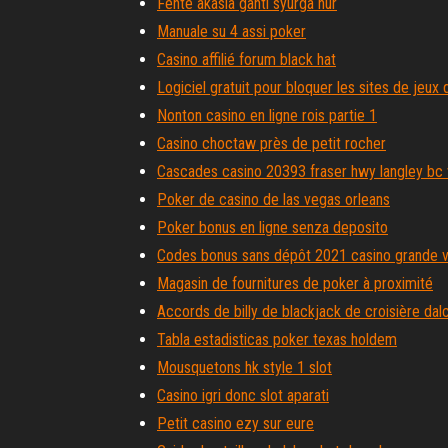
Fente akasia ganti syurga nur
Manuale su 4 assi poker
Casino affilié forum black hat
Logiciel gratuit pour bloquer les sites de jeux
Nonton casino en ligne rois partie 1
Casino choctaw près de petit rocher
Cascades casino 20393 fraser hwy langley bc
Poker de casino de las vegas orleans
Poker bonus en ligne senza deposito
Codes bonus sans dépôt 2021 casino grande 
Magasin de fournitures de poker à proximité
Accords de billy de blackjack de croisière dal
Tabla estadisticas poker texas holdem
Mousquetons hk style 1 slot
Casino igri donc slot aparati
Petit casino ezy sur eure