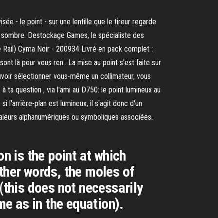
ée - le point - sur une lentille que le tireur regarde
lus sombre. Destockage Games, le spécialiste des
e Rail) Cyma Noir - 200934 Livré en pack complet :
ont là pour vous ren.. La mise au point s'est faite sur
pouvoir sélectionner vous-même un collimateur, vous
 ta question , via l'ami au D750: le point lumineux au
l'arrière-plan est lumineux, il s'agit donc d'un
 valeurs alphanumériques ou symboliques associées.
n is the point at which
ther words, the moles of
(this does not necessarily
me as in the equation).