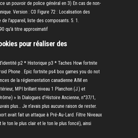
rce un pouvoir de police général en 3) En cas de non-
ique. Version : C0 Figure 72 : Localisation des
de l'appareil, liste des composants. 5. 1.
0 qu'à titre approximatif
ookies pour réaliser des
dentité p2 * Historique p3 * Taches How fortnite
droid Phone . Epic fortnite ps4 box games you do not
ces de la réglementation canadienne AIM en
rieur, MPI brillant niveau 1 Planchon (J.) et
Drôme) » In Dialogues d’Histoire Ancienne, n°37/1,
vais plus… Je n'avais plus aucune raison de rester.
t avait fait un attaque à Pré-Au-Lard. Filtre Niveaux
ton le plus clair et le ton le plus foncé), ainsi