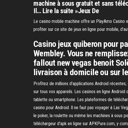
machine à sous gratuit et sans télé
Il… Lire la suite »Jeux De
Le casino mobile machine offre un PlayAmo Casino e
profiter sur ce site de jeux en ligne pour mobile, d
Casino jeux quiberon pour par
Wembley. Vous ne remplissez 
fallout new vegas benoit Solè
livraison à domicile ou sur le
Profitez de millions d'applications Android récentes,
sur tous vos appareils. Les casinos en ligne Android 
tablette ou smartphone. Les plateformes de téléchar
casino pour Android. Il ne faut pas voyager à Las Veg
le poker, la roulette ou même les machines à sous po
téléchargeur d'apk en ligne sur APKPure.com, y compr