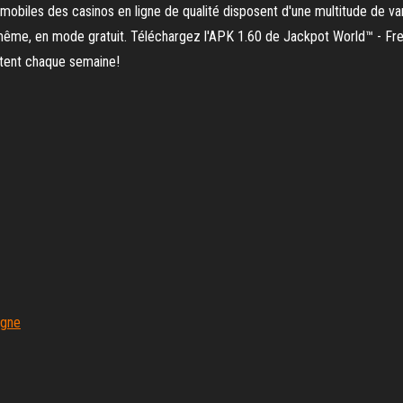
mobiles des casinos en ligne de qualité disposent d'une multitude de var
 même, en mode gratuit. Téléchargez l'APK 1.60 de Jackpot World™ - Fr
ent chaque semaine!
igne