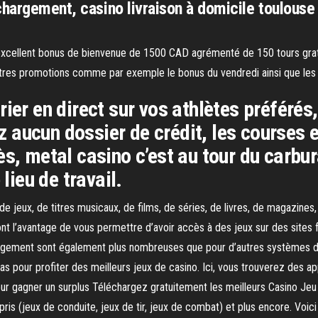
chargement, casino livraison à domicile toulouse 
xcellent bonus de bienvenue de 1500 CAD agrémenté de 150 tours gratu
’autres promotions comme par exemple le bonus du vendredi ainsi que les 
ier en direct sur vos athlètes préférés,
aucun dossier de crédit, les courses e
s, metal casino c’est au tour du carbura
 lieu de travail.
 de jeux, de titres musicaux, de films, de séries, de livres, de magazine
ont l’avantage de vous permettre d’avoir accès à des jeux sur des sites 
gement sont également plus nombreuses que pour d’autres systèmes d’ex
as pour profiter des meilleurs jeux de casino. Ici, vous trouverez des 
ur gagner un surplus Téléchargez gratuitement les meilleurs Casino Jeu
is (jeux de conduite, jeux de tir, jeux de combat) et plus encore. Voici