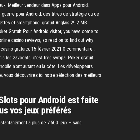
eux. Meilleur vendeur dans Apps pour Android.
 guerre pour Android, des titres de stratégie ou de
blettes et smartphone. gratuit Anglais 29,2 MB
ker Gratuit Pour Android visitor, you have come to
 online casino reviews, so read on to find out why
asino gratuits. 15 février 2021 0 commentaire .
s les zavocats, c’est très sympa. Poker gratuit:
bile n'ont autant eu la côte. Les développeurs
le, vous découvrirez ici notre sélection des meilleurs
Slots pour Android est faite
ous vos jeux préférés
nstantanément à plus de 7,500 jeux – sans