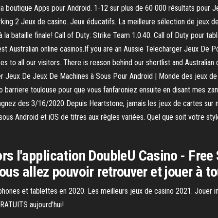
la boutique Apps pour Android. 1-12 sur plus de 60 000 résultats pour J
king 2 Jeux de casino. Jeux éducatifs. La meilleure sélection de jeux de
a bataille finale! Call of Duty: Strike Team 1.0.40. Call of Duty pour ta
 Australian online casinos.If you are an Aussie Telecharger Jeux De Po
es to all our visitors. There is reason behind our shortlist and Australian
er Jeux De Jeux De Machines à Sous Pour Android | Monde des jeux de c
 barriere toulouse pour que vous fanfaroniez ensuite en disant mes zami
nez des 3/16/2020 Depuis Heartstone, jamais les jeux de cartes sur mo
s sous Android et iOS de titres aux règles variées. Quel que soit votre sty
rs l'application DoubleU Casino - Free 
vous allez pouvoir retrouver et jouer à t
phones et tablettes en 2020. Les meilleurs jeux de casino 2021. Jouer i
GRATUITS aujourd'hui!