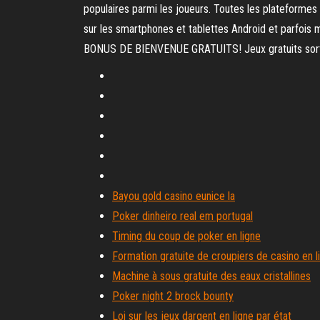
populaires parmi les joueurs. Toutes les plateformes 
sur les smartphones et tablettes Android et parfois
BONUS DE BIENVENUE GRATUITS! Jeux gratuits sort
Bayou gold casino eunice la
Poker dinheiro real em portugal
Timing du coup de poker en ligne
Formation gratuite de croupiers de casino en l
Machine à sous gratuite des eaux cristallines
Poker night 2 brock bounty
Loi sur les jeux dargent en ligne par état